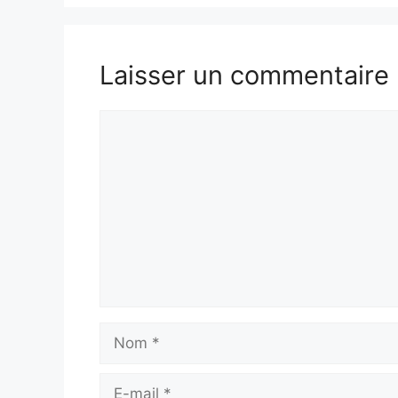
Laisser un commentaire
Commentaire
Nom
E-