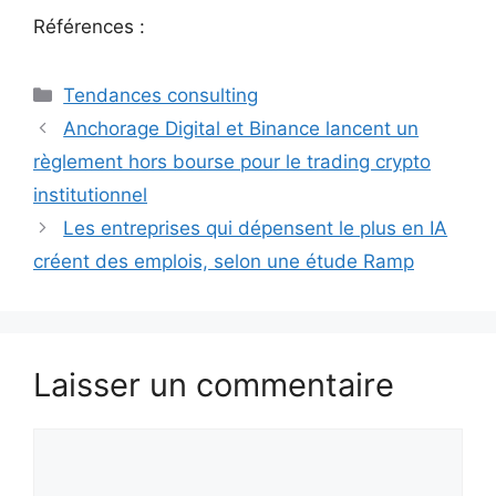
Références :
Catégories
Tendances consulting
Anchorage Digital et Binance lancent un
règlement hors bourse pour le trading crypto
institutionnel
Les entreprises qui dépensent le plus en IA
créent des emplois, selon une étude Ramp
Laisser un commentaire
Commentaire