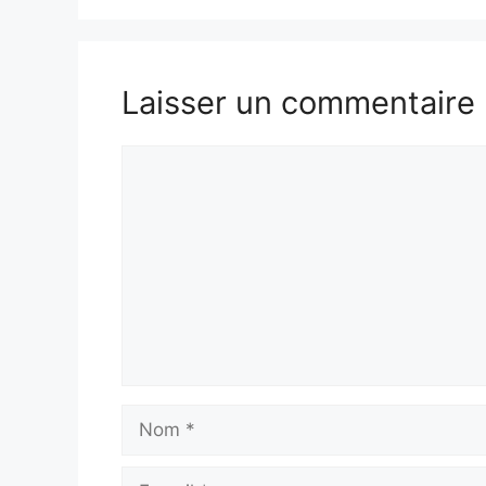
Laisser un commentaire
Commentaire
Nom
E-