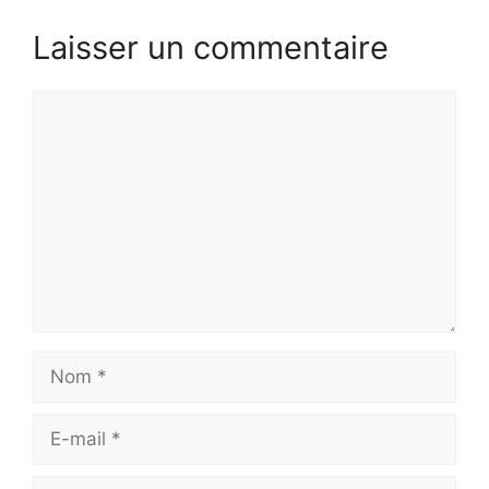
Laisser un commentaire
Commentaire
Nom
E-
mail
Site