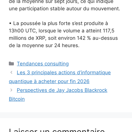
de la moyenne sur sept jours, ce qui indique
une participation stable autour du mouvement.
• La poussée la plus forte s’est produite à
13h00 UTC, lorsque le volume a atteint 117,5
millions de XRP, soit environ 142 % au-dessus
de la moyenne sur 24 heures.
Catégories
Tendances consulting
Les 3 principales actions d’informatique
quantique à acheter pour fin 2026
Perspectives de Jay Jacobs Blackrock
Bitcoin
Laisser un commentaire