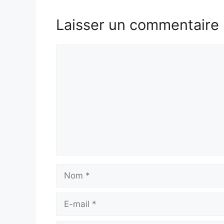
Laisser un commentaire
Commentaire
Nom
E-
mail