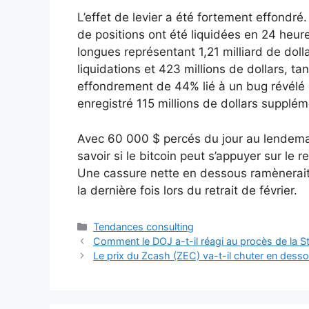
L’effet de levier a été fortement effondré.
de positions ont été liquidées en 24 heur
longues représentant 1,21 milliard de dolla
liquidations et 423 millions de dollars, t
effondrement de 44% lié à un bug révélé 
enregistré 115 millions de dollars supplém
Avec 60 000 $ percés du jour au lendema
savoir si le bitcoin peut s’appuyer sur le 
Une cassure nette en dessous ramènerait le
la dernière fois lors du retrait de février.
Catégories
Tendances consulting
Comment le DOJ a-t-il réagi au procès de la St
Le prix du Zcash (ZEC) va-t-il chuter en dess