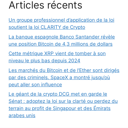
Articles récents
Un groupe professionnel d’application de la loi
soutient la loi CLARITY de Crypto
La banque espagnole Banco Santander révèle
une position Bitcoin de 4,3 millions de dollars
Cette métrique XRP vient de tomber à son
niveau le plus bas depuis 2024
Les marchés du Bitcoin et de l’Ether sont dirigés
par des criminels. SpaceX a montré jusqu’où
peut aller son influence
Le géant de la crypto DCG met en garde le
Sénat : adoptez la loi sur la clarté ou perdez du
terrain au profit de Singapour et des Émirats
arabes unis