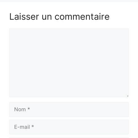
Laisser un commentaire
Commentaire
Nom
E-
mail