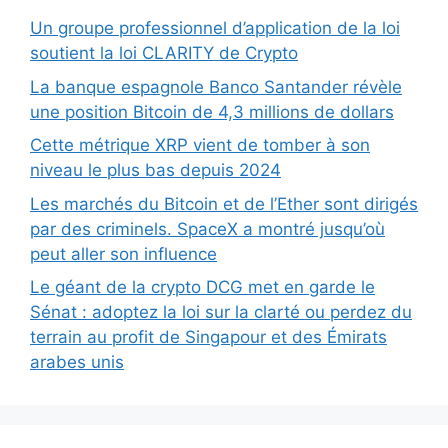
Un groupe professionnel d’application de la loi
soutient la loi CLARITY de Crypto
La banque espagnole Banco Santander révèle
une position Bitcoin de 4,3 millions de dollars
Cette métrique XRP vient de tomber à son
niveau le plus bas depuis 2024
Les marchés du Bitcoin et de l’Ether sont dirigés
par des criminels. SpaceX a montré jusqu’où
peut aller son influence
Le géant de la crypto DCG met en garde le
Sénat : adoptez la loi sur la clarté ou perdez du
terrain au profit de Singapour et des Émirats
arabes unis