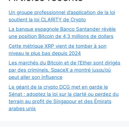
Un groupe professionnel d’application de la loi
soutient la loi CLARITY de Crypto
La banque espagnole Banco Santander révèle
une position Bitcoin de 4,3 millions de dollars
Cette métrique XRP vient de tomber à son
niveau le plus bas depuis 2024
Les marchés du Bitcoin et de l’Ether sont dirigés
par des criminels. SpaceX a montré jusqu’où
peut aller son influence
Le géant de la crypto DCG met en garde le
Sénat : adoptez la loi sur la clarté ou perdez du
terrain au profit de Singapour et des Émirats
arabes unis