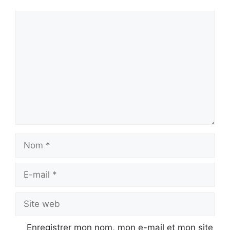
Commentaire
Nom
E-
mail
Site
web
Enregistrer mon nom, mon e-mail et mon site