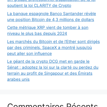
soutient la loi CLARITY de Crypto
La banque espagnole Banco Santander révèle
une position Bitcoin de 4,3 millions de dollars
Cette métrique XRP vient de tomber à son
niveau le plus bas depuis 2024
Les marchés du Bitcoin et de l’Ether sont dirigés
par des criminels. SpaceX a montré jusqu’où
peut aller son influence
Le géant de la crypto DCG met en garde le
Sénat : adoptez la loi sur la clarté ou perdez du
terrain au profit de Singapour et des Émirats
arabes unis
Commentaires Récents