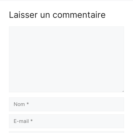
Laisser un commentaire
Commentaire
Nom
E-
mail