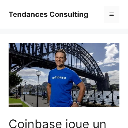
Aller
au
Tendances Consulting
Menu
contenu
Coinbase joue un