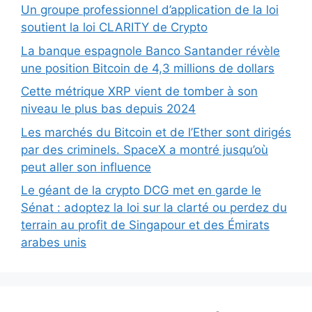
Un groupe professionnel d’application de la loi
soutient la loi CLARITY de Crypto
La banque espagnole Banco Santander révèle
une position Bitcoin de 4,3 millions de dollars
Cette métrique XRP vient de tomber à son
niveau le plus bas depuis 2024
Les marchés du Bitcoin et de l’Ether sont dirigés
par des criminels. SpaceX a montré jusqu’où
peut aller son influence
Le géant de la crypto DCG met en garde le
Sénat : adoptez la loi sur la clarté ou perdez du
terrain au profit de Singapour et des Émirats
arabes unis