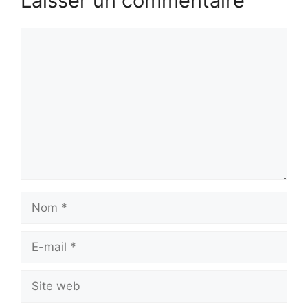
Laisser un commentaire
Commentaire
Nom
E-
mail
Site
web