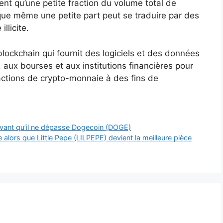
tent qu’une petite fraction du volume total de
ue même une petite part peut se traduire par des
llicite.
blockchain qui fournit des logiciels et des données
 aux bourses et aux institutions financières pour
sactions de crypto-monnaie à des fins de
avant qu’il ne dépasse Dogecoin (DOGE)
lors que Little Pepe (LILPEPE) devient la meilleure pièce