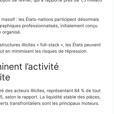
Bybit de février, qui a rapporté près de 1,5 milliard
massif : les États-nations participent désormais
aphiques professionnalisés, initialement conçu
me organisé.
ructures illicites « full-stack », les États peuvent
t en minimisant les risques de répression.
nent l’activité
ite
ré des acteurs illicites, représentant 84 % de tout
5, selon le rapport. La liquidité stable des pièces,
nsferts transfrontaliers sont les principaux moteurs.