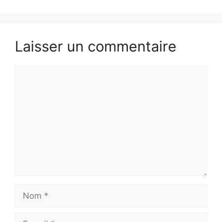
Laisser un commentaire
Commentaire
Nom
E-