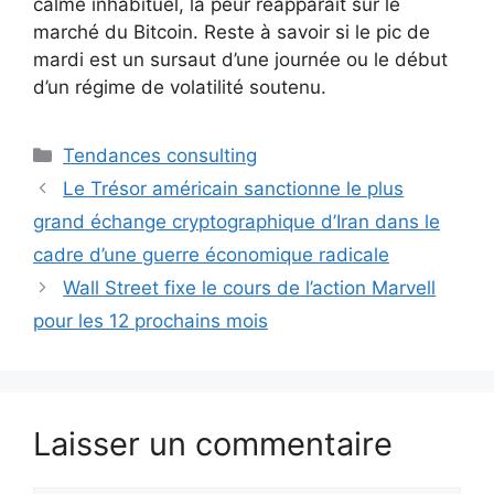
calme inhabituel, la peur réapparaît sur le
marché du Bitcoin. Reste à savoir si le pic de
mardi est un sursaut d’une journée ou le début
d’un régime de volatilité soutenu.
Catégories
Tendances consulting
Le Trésor américain sanctionne le plus
grand échange cryptographique d’Iran dans le
cadre d’une guerre économique radicale
Wall Street fixe le cours de l’action Marvell
pour les 12 prochains mois
Laisser un commentaire