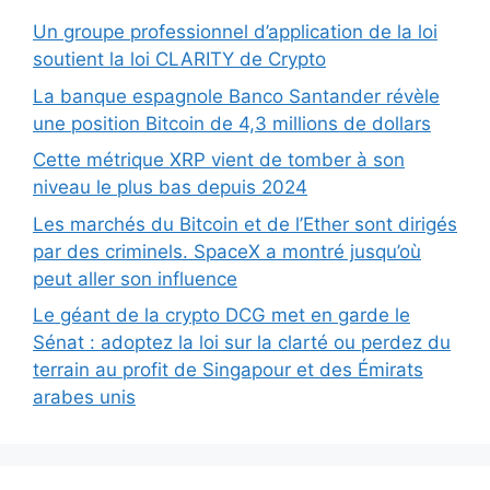
Un groupe professionnel d’application de la loi
soutient la loi CLARITY de Crypto
La banque espagnole Banco Santander révèle
une position Bitcoin de 4,3 millions de dollars
Cette métrique XRP vient de tomber à son
niveau le plus bas depuis 2024
Les marchés du Bitcoin et de l’Ether sont dirigés
par des criminels. SpaceX a montré jusqu’où
peut aller son influence
Le géant de la crypto DCG met en garde le
Sénat : adoptez la loi sur la clarté ou perdez du
terrain au profit de Singapour et des Émirats
arabes unis