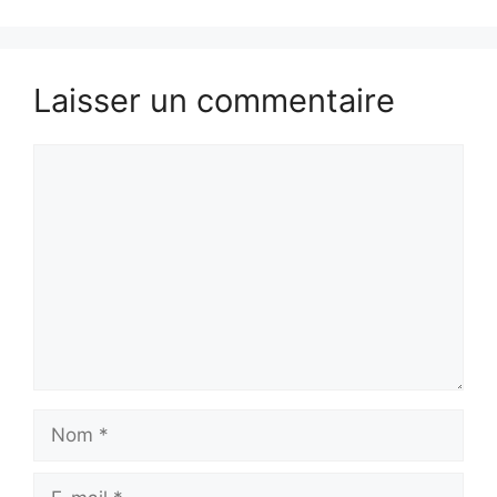
Laisser un commentaire
Commentaire
Nom
E-