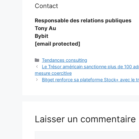
Contact
Responsable des relations publiques
Tony Au
Bybit
[email protected]
Catégories
Tendances consulting
Le Trésor américain sanctionne plus de 100 ad
mesure coercitive
Bitget renforce sa plateforme Stock+ avec le t
Laisser un commentaire
Commentaire