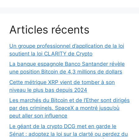
Articles récents
Un groupe professionnel d’application de la loi
soutient la loi CLARITY de Crypto
La banque espagnole Banco Santander révèle
une position Bitcoin de 4,3 millions de dollars
Cette métrique XRP vient de tomber à son
niveau le plus bas depuis 2024
Les marchés du Bitcoin et de l’Ether sont dirigés
par des criminels. SpaceX a montré jusqu’où
peut aller son influence
Le géant de la crypto DCG met en garde le
Sénat : adoptez la loi sur la clarté ou perdez du