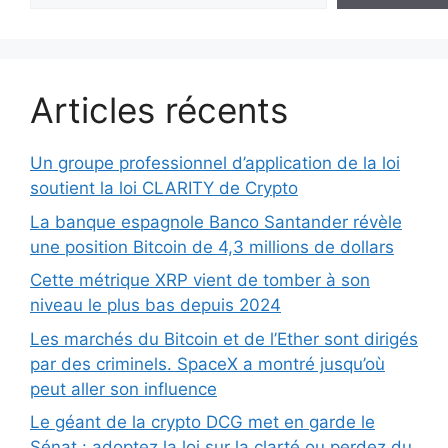
Articles récents
Un groupe professionnel d’application de la loi
soutient la loi CLARITY de Crypto
La banque espagnole Banco Santander révèle
une position Bitcoin de 4,3 millions de dollars
Cette métrique XRP vient de tomber à son
niveau le plus bas depuis 2024
Les marchés du Bitcoin et de l’Ether sont dirigés
par des criminels. SpaceX a montré jusqu’où
peut aller son influence
Le géant de la crypto DCG met en garde le
Sénat : adoptez la loi sur la clarté ou perdez du