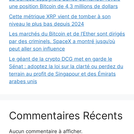
une position Bitcoin de 4,3 millions de dollars
Cette métrique XRP vient de tomber à son
niveau le plus bas depuis 2024
Les marchés du Bitcoin et de l’Ether sont dirigés
par des criminels. SpaceX a montré jusqu’où
peut aller son influence
Le géant de la crypto DCG met en garde le
Sénat : adoptez la loi sur la clarté ou perdez du
terrain au profit de Singapour et des Émirats
arabes unis
Commentaires Récents
Aucun commentaire à afficher.