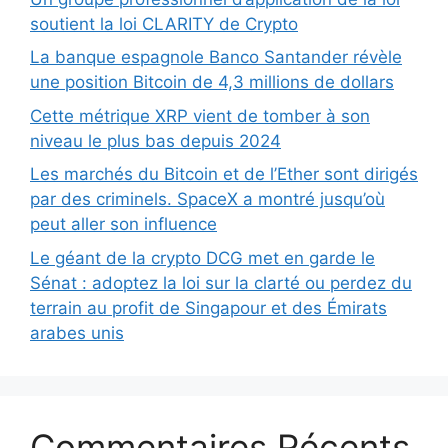
soutient la loi CLARITY de Crypto
La banque espagnole Banco Santander révèle
une position Bitcoin de 4,3 millions de dollars
Cette métrique XRP vient de tomber à son
niveau le plus bas depuis 2024
Les marchés du Bitcoin et de l’Ether sont dirigés
par des criminels. SpaceX a montré jusqu’où
peut aller son influence
Le géant de la crypto DCG met en garde le
Sénat : adoptez la loi sur la clarté ou perdez du
terrain au profit de Singapour et des Émirats
arabes unis
Commentaires Récents