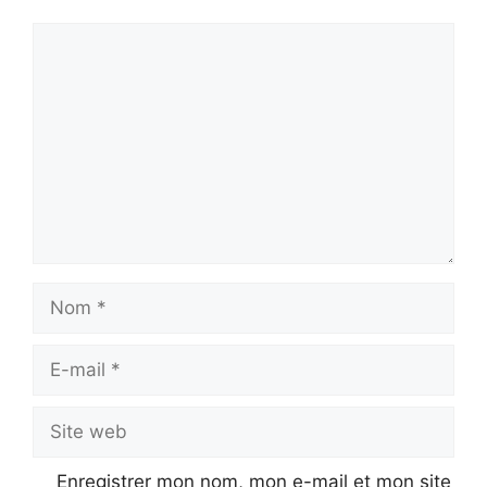
Commentaire
Nom
E-
mail
Site
web
Enregistrer mon nom, mon e-mail et mon site