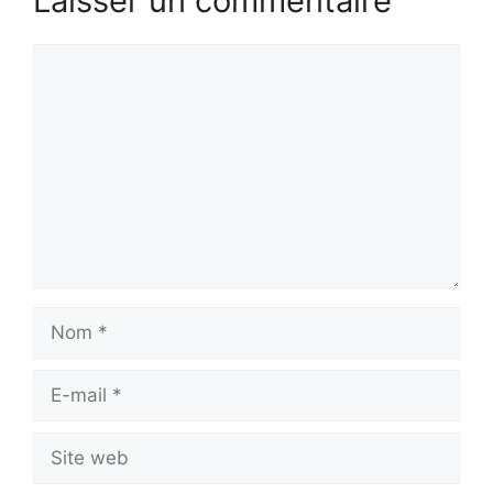
Laisser un commentaire
Commentaire
Nom
E-
mail
Site
web