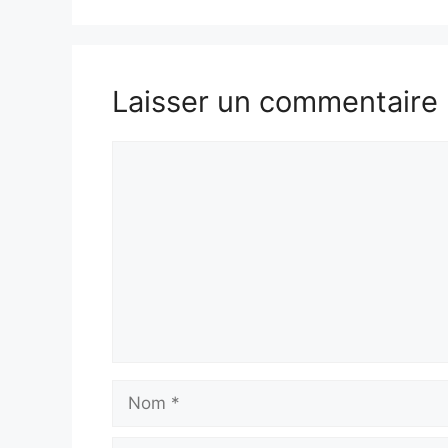
Laisser un commentaire
Commentaire
Nom
E-