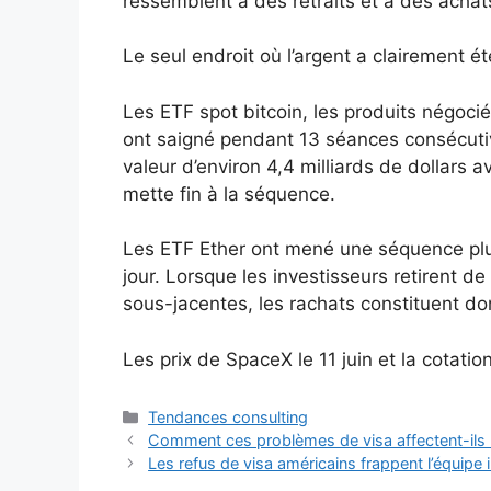
ressemblent à des retraits et à des achats
Le seul endroit où l’argent a clairement ét
Les ETF spot bitcoin, les produits négoci
ont saigné pendant 13 séances consécutiv
valeur d’environ 4,4 milliards de dollars a
mette fin à la séquence.
Les ETF Ether ont mené une séquence plu
jour. Lorsque les investisseurs retirent de
sous-jacentes, les rachats constituent do
Les prix de SpaceX le 11 juin et la cotat
Catégories
Tendances consulting
Comment ces problèmes de visa affectent-ils 
Les refus de visa américains frappent l’équipe