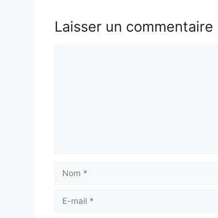
Laisser un commentaire
Commentaire
Nom
E-
mail