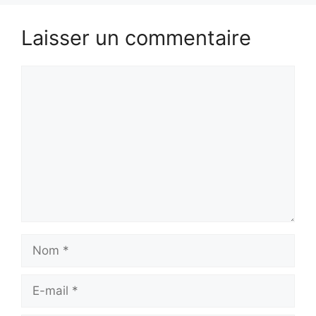
Laisser un commentaire
Commentaire
Nom
E-
mail