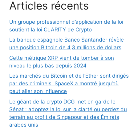
Articles récents
Un groupe professionnel d’application de la loi
soutient la loi CLARITY de Crypto
La banque espagnole Banco Santander révèle
une position Bitcoin de 4,3 millions de dollars
Cette métrique XRP vient de tomber à son
niveau le plus bas depuis 2024
Les marchés du Bitcoin et de l’Ether sont dirigés
par des criminels. SpaceX a montré jusqu’où
peut aller son influence
Le géant de la crypto DCG met en garde le
Sénat : adoptez la loi sur la clarté ou perdez du
terrain au profit de Singapour et des Émirats
arabes unis