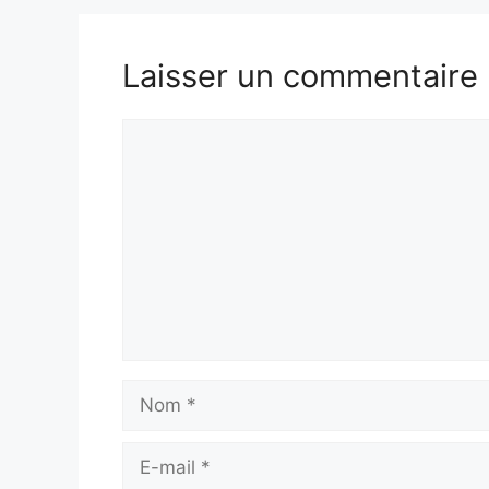
Laisser un commentaire
Commentaire
Nom
E-
mail