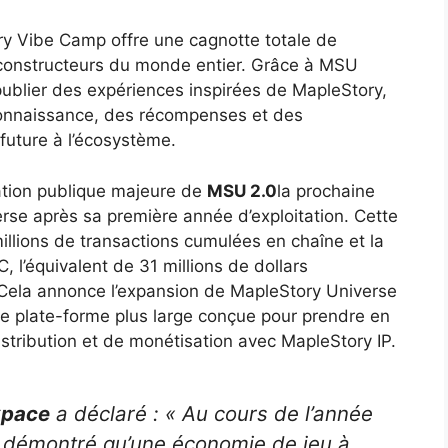
ory Vibe Camp offre une cagnotte totale de
 constructeurs du monde entier. Grâce à MSU
 publier des expériences inspirées de MapleStory,
econnaissance, des récompenses et des
 future à l’écosystème.
ation publique majeure de
MSU 2.0
la prochaine
se après sa première année d’exploitation. Cette
llions de transactions cumulées en chaîne et la
, l’équivalent de 31 millions de dollars
Cela annonce l’expansion de MapleStory Universe
e plate-forme plus large conçue pour prendre en
istribution et de monétisation avec MapleStory IP.
xpace
a déclaré : « Au cours de l’année
 démontré qu’une économie de jeu à