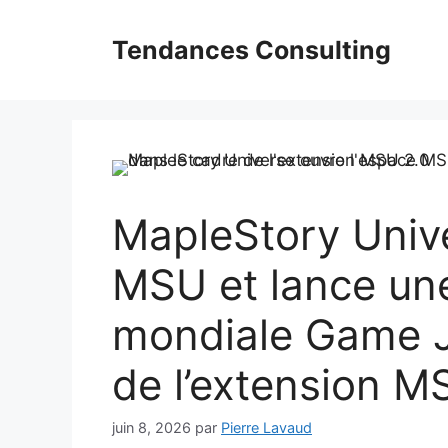
Aller
au
Tendances Consulting
contenu
MapleStory Unive
MSU et lance un
mondiale Game J
de l’extension M
juin 8, 2026
par
Pierre Lavaud