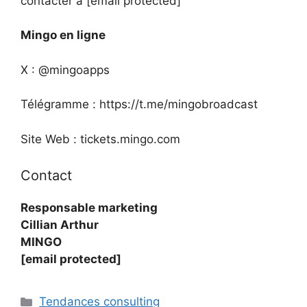
contacter à [email protected]
Mingo en ligne
X : @mingoapps
Télégramme : https://t.me/mingobroadcast
Site Web : tickets.mingo.com
Contact
Responsable marketing
Cillian Arthur
MINGO
[email protected]
Catégories
Tendances consulting