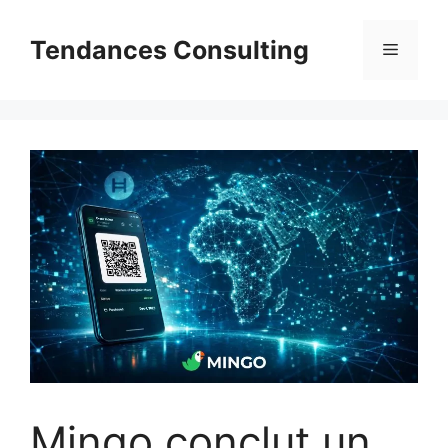
Aller
au
Tendances Consulting
Menu
contenu
Mingo conclut un