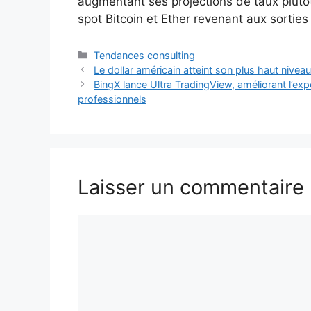
augmentant ses projections de taux plutôt 
spot Bitcoin et Ether revenant aux sorties
Catégories
Tendances consulting
Le dollar américain atteint son plus haut nivea
BingX lance Ultra TradingView, améliorant l’expé
professionnels
Laisser un commentaire
Commentaire