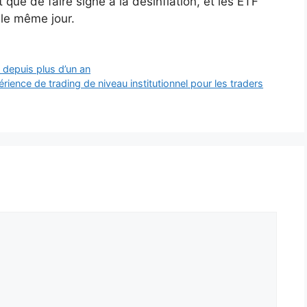
que de faire signe à la désinflation, et les ETF
 le même jour.
u depuis plus d’un an
rience de trading de niveau institutionnel pour les traders