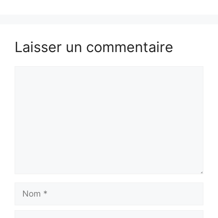
Laisser un commentaire
Commentaire
Nom
E-