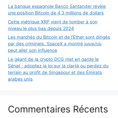
La banque espagnole Banco Santander révèle
une position Bitcoin de 4,3 millions de dollars
Cette métrique XRP vient de tomber à son
niveau le plus bas depuis 2024
Les marchés du Bitcoin et de l’Ether sont dirigés
par des criminels. SpaceX a montré jusqu’où
peut aller son influence
Le géant de la crypto DCG met en garde le
Sénat : adoptez la loi sur la clarté ou perdez du
terrain au profit de Singapour et des Émirats
arabes unis
Commentaires Récents