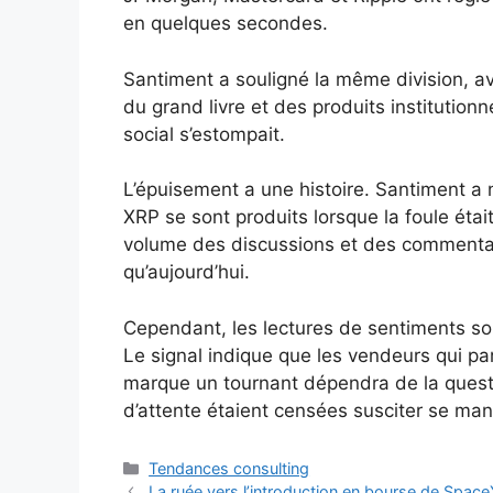
en quelques secondes.
Santiment a souligné la même division, av
du grand livre et des produits institutio
social s’estompait.
L’épuisement a une histoire. Santiment a 
XRP se sont produits lorsque la foule étai
volume des discussions et des commentai
qu’aujourd’hui.
Cependant, les lectures de sentiments son
Le signal indique que les vendeurs qui par
marque un tournant dépendra de la quest
d’attente étaient censées susciter se mani
Catégories
Tendances consulting
La ruée vers l’introduction en bourse de Spac