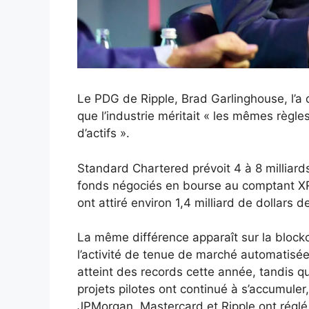
Le PDG de Ripple, Brad Garlinghouse, l’a q
que l’industrie méritait « les mêmes règle
d’actifs ».
Standard Chartered prévoit 4 à 8 milliard
fonds négociés en bourse au comptant XRP 
ont attiré environ 1,4 milliard de dollars
La même différence apparaît sur la bloc
l’activité de tenue de marché automatisée
atteint des records cette année, tandis qu
projets pilotes ont continué à s’accumule
JPMorgan, Mastercard et Ripple ont réglé