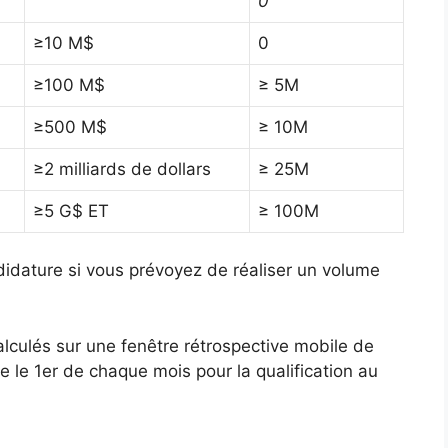
0
≥10 M$
0
≥100 M$
≥ 5M
≥500 M$
≥ 10M
≥2 milliards de dollars
≥ 25M
≥5 G$ ET
≥ 100M
didature si vous prévoyez de réaliser un volume
lculés sur une fenêtre rétrospective mobile de
ée le 1er de chaque mois pour la qualification au