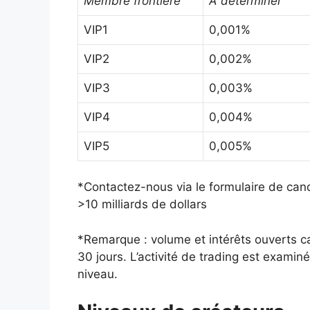
Membre frontière
À déterminer
VIP1
0,001%
VIP2
0,002%
VIP3
0,003%
VIP4
0,004%
VIP5
0,005%
*Contactez-nous via le formulaire de can
>10 milliards de dollars
*Remarque : volume et intérêts ouverts ca
30 jours. L’activité de trading est examin
niveau.