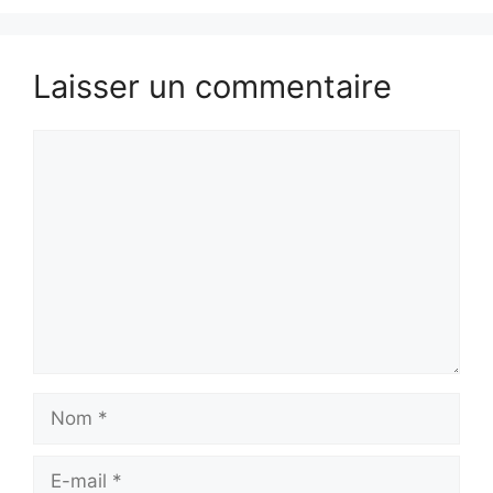
Laisser un commentaire
Commentaire
Nom
E-