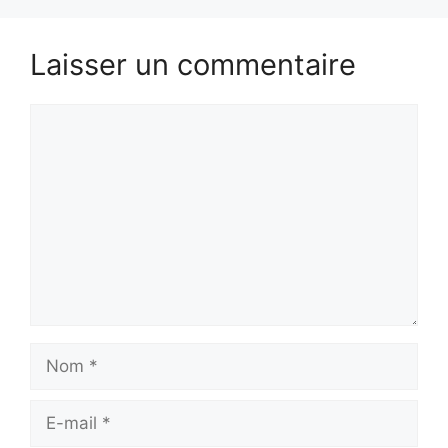
Laisser un commentaire
Commentaire
Nom
E-
mail