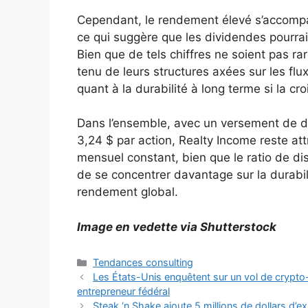
Cependant, le rendement élevé s’accompag
ce qui suggère que les dividendes pourra
Bien que de tels chiffres ne soient pas ra
tenu de leurs structures axées sur les flu
quant à la durabilité à long terme si la c
Dans l’ensemble, avec un versement de di
3,24 $ par action, Realty Income reste at
mensuel constant, bien que le ratio de dis
de se concentrer davantage sur la durabil
rendement global.
Image en vedette via Shutterstock
Catégories
Tendances consulting
Les États-Unis enquêtent sur un vol de crypto-m
entrepreneur fédéral
Steak ‘n Shake ajoute 5 millions de dollars d’ex