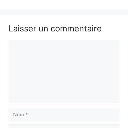
Laisser un commentaire
Commentaire
Nom
E-