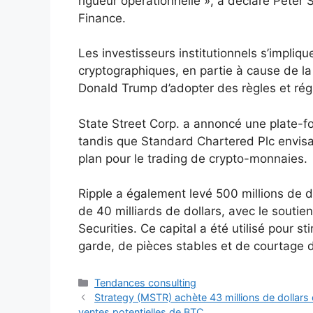
rigueur opérationnelle », a déclaré Peter
Finance.
Les investisseurs institutionnels s’impliqu
cryptographiques, en partie à cause de la
Donald Trump d’adopter des règles et régl
State Street Corp. a annoncé une plate-fo
tandis que Standard Chartered Plc envis
plan pour le trading de crypto-monnaies.
Ripple a également levé 500 millions de do
de 40 milliards de dollars, avec le souti
Securities. Ce capital a été utilisé pour s
garde, de pièces stables et de courtage 
Catégories
Tendances consulting
Strategy (MSTR) achète 43 millions de dollars 
ventes potentielles de BTC