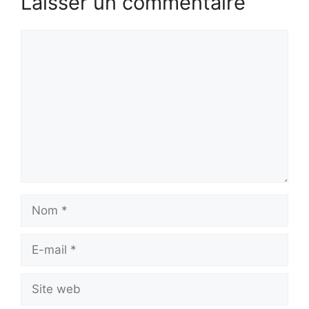
Laisser un commentaire
Commentaire
Nom
E-
mail
Site
web