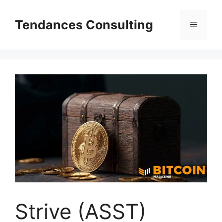
Aller
au
Tendances Consulting
Menu
contenu
Strive (ASST)