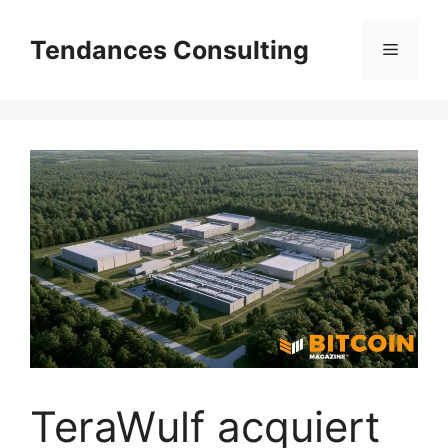
Aller
au
Tendances Consulting
Menu
contenu
TeraWulf acquiert