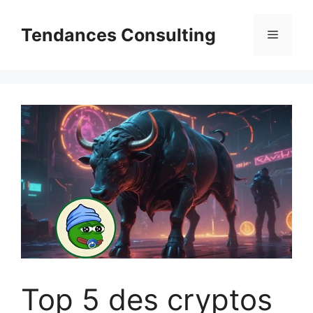
Aller
au
Tendances Consulting
Menu
contenu
Top 5 des cryptos