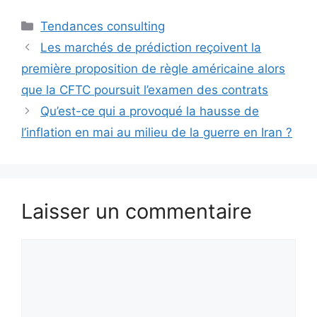
Catégories
Tendances consulting
Les marchés de prédiction reçoivent la
première proposition de règle américaine alors
que la CFTC poursuit l’examen des contrats
Qu’est-ce qui a provoqué la hausse de
l’inflation en mai au milieu de la guerre en Iran ?
Laisser un commentaire
Commentaire