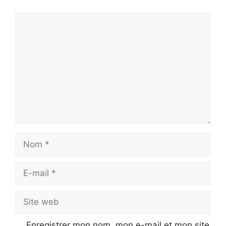
Commentaire
Nom
E-
mail
Site
web
Enregistrer mon nom, mon e-mail et mon site