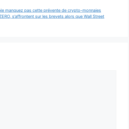
o ? Ne manquez pas cette prévente de crypto-monnaies
tZERO, s’affrontent sur les brevets alors que Wall Street