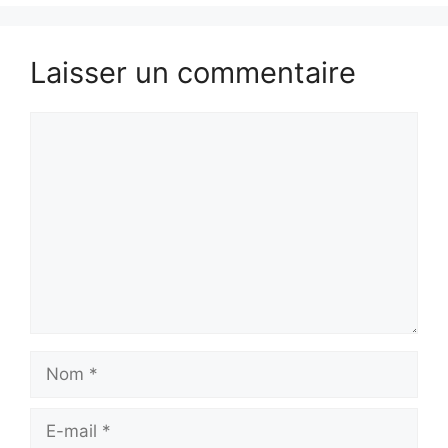
Laisser un commentaire
Commentaire
Nom
E-
mail