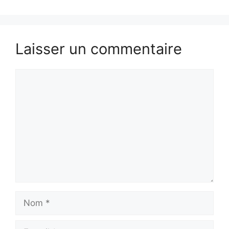
Laisser un commentaire
Commentaire
Nom
E-