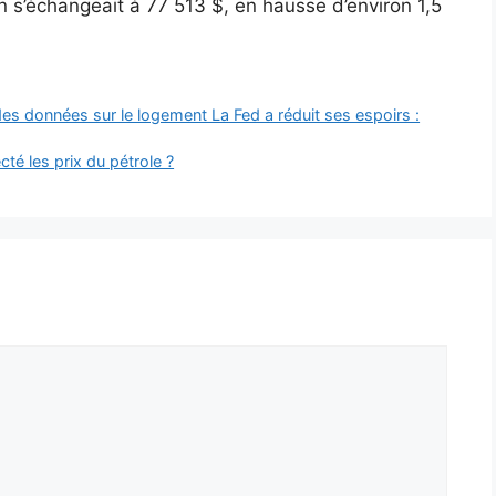
 s’échangeait à 77 513 $, en hausse d’environ 1,5
es données sur le logement La Fed a réduit ses espoirs :
té les prix du pétrole ?